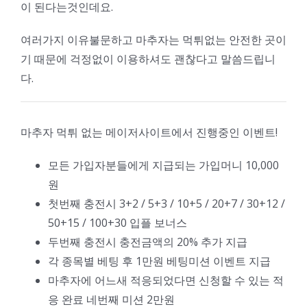
이 된다는것인데요.
여러가지 이유불문하고 마추자는 먹튀없는 안전한 곳이
기 때문에 걱정없이 이용하셔도 괜찮다고 말씀드립니
다.
마추자 먹튀 없는 메이저사이트에서 진행중인 이벤트!
모든 가입자분들에게 지급되는 가입머니 10,000
원
첫번째 충전시 3+2 / 5+3 / 10+5 / 20+7 / 30+12 /
50+15 / 100+30 입플 보너스
두번째 충전시 충전금액의 20% 추가 지급
각 종목별 베팅 후 1만원 베팅미션 이벤트 지급
마추자에 어느새 적응되었다면 신청할 수 있는 적
응 완료 네번째 미션 2만원