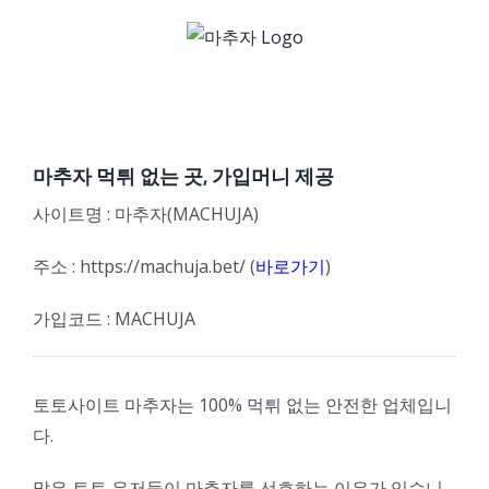
Skip
to
content
마추자 먹튀 없는 곳, 가입머니 제공
사이트명 : 마추자(MACHUJA)
주소 : https://machuja.bet/ (
바로가기
)
가입코드 : MACHUJA
토토사이트 마추자는 100% 먹튀 없는 안전한 업체입니
다.
많은 토토 유저들이 마추자를 선호하는 이유가 있습니