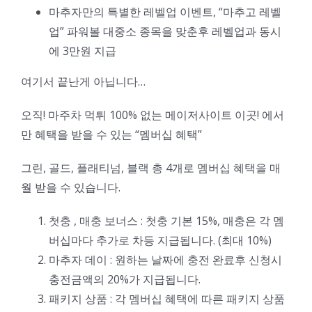
마추자만의 특별한 레벨업 이벤트, “마추고 레벨
업” 파워볼 대중소 종목을 맞춘후 레벨업과 동시
에 3만원 지급
여기서 끝난게 아닙니다…
오직! 마주차 먹튀 100% 없는 메이저사이트 이곳! 에서
만 혜택을 받을 수 있는 “멤버십 혜택”
그린, 골드, 플래티넘, 블랙 총 4개로 멤버십 혜택을 매
월 받을 수 있습니다.
첫충 , 매충 보너스 : 첫충 기본 15%, 매충은 각 멤
버십마다 추가로 차등 지급됩니다. (최대 10%)
마추자 데이 : 원하는 날짜에 충전 완료후 신청시
충전금액의 20%가 지급됩니다.
패키지 상품 : 각 멤버십 혜택에 따른 패키지 상품