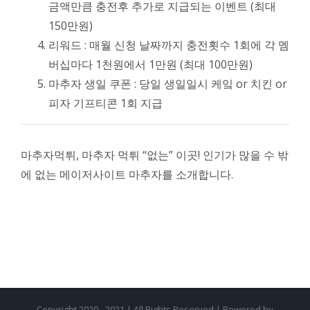
금액만큼 충전후 추가로 지급되는 이벤트 (최대
150만원)
리워드 : 매월 신청 날짜까지 충전횟수 1회에 각 멤
버십마다 1천원에서 1만원 (최대 100만원)
마추자 생일 쿠폰 : 당일 생일일시 케잌 or 치킨 or
피자 기프티콘 1회 지급
마추자먹튀, 마추자 먹튀 “없는” 이곳! 인기가 많을 수 밖
에 없는 메이저사이트 마추자를 소개합니다.
Copyright 2020 - 2021 | All Rights Reserved | Powered by